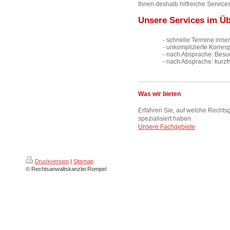
Ihnen deshalb hilfreiche Servic
Unsere Services im Üb
- schnelle Termine inne
- unkomplizierte Korres
- nach Absprache: Besu
- nach Absprache: kurz
Was wir bieten
Erfahren Sie, auf welche Rechtsg
spezialisiert haben.
Unsere Fachgebiete
Druckversion
|
Sitemap
© Rechtsanwaltskanzlei Rompel