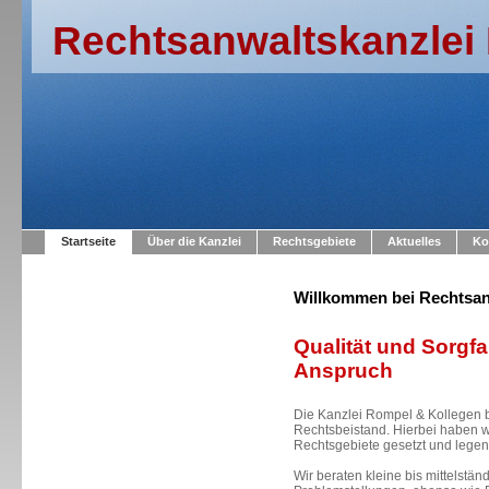
Rechtsanwaltskanzlei
Startseite
Über die Kanzlei
Rechtsgebiete
Aktuelles
Ko
Willkommen bei Rechtsan
Qualität und Sorgfal
Anspruch
Die Kanzlei Rompel & Kollegen b
Rechtsbeistand. Hierbei haben 
Rechtsgebiete gesetzt und legen 
Wir beraten kleine bis mittelstä