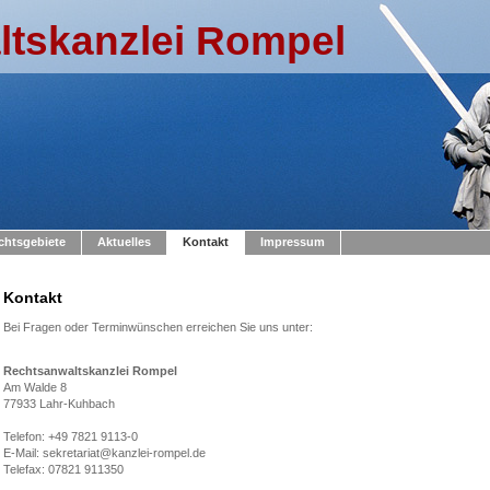
tskanzlei Rompel
chtsgebiete
Aktuelles
Kontakt
Impressum
Kontakt
Bei Fragen oder Terminwünschen erreichen Sie uns unter:
Rechtsanwaltskanzlei Rompel
Am Walde 8
77933 Lahr-Kuhbach
Telefon: +49 7821 9113-0
E-Mail: sekretariat@kanzlei-rompel.de
Telefax: 07821 911350